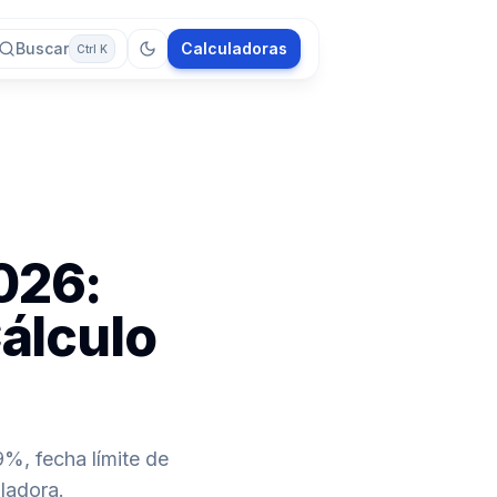
Buscar
Calculadoras
Ctrl K
2026:
álculo
9%, fecha límite de
ladora.