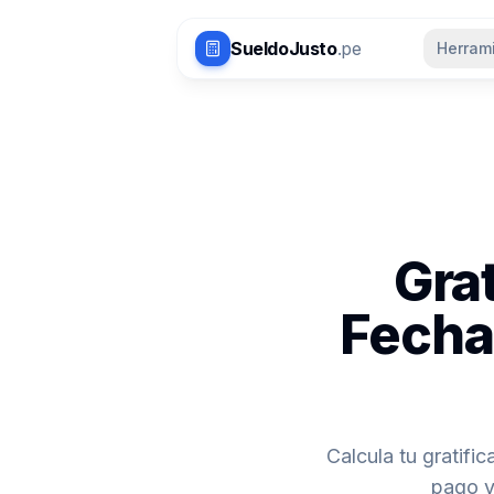
Saltar al contenido principal
SueldoJusto
.pe
Herram
Grat
Fecha
Calcula tu gratifi
pago y