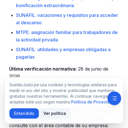
bonificación extraordinaria
SUNAFIL: vacaciones y requisitos para acceder
al descanso
MTPE: asignación familiar para trabajadores de
la actividad privada
SUNAFIL: utilidades y empresas obligadas a
pagarlas
Última verificación normativa:
28 de junio de
2026
Próxima revisión sugerida:
28 de diciembre de
SueldoJusto.pe usa cookies y tecnologías similares para
medir el uso del sitio y mostrar publicidad que mantiene
2026
gratuitas nuestras herramientas. Al continuar navegando,
aceptas este uso según nuestra
Política de Privacidad
.
Nota Legal:
Este artículo es informativo. Los
montos son referenciales y pueden variar según
Entendido
Ver política
la normativa vigente. Para cálculos oficiales,
consulte con el área contable de su empresa.