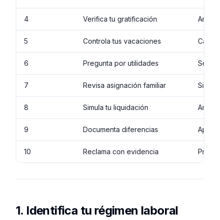
4
Verifica tu gratificación
Antes 
5
Controla tus vacaciones
Cada v
6
Pregunta por utilidades
Según 
7
Revisa asignación familiar
Si tie
8
Simula tu liquidación
Antes 
9
Documenta diferencias
Apenas
10
Reclama con evidencia
Primer
1. Identifica tu régimen laboral