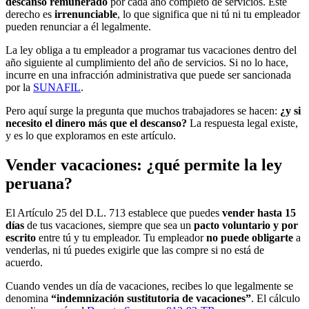
descanso remunerado
por cada año completo de servicios. Este
derecho es
irrenunciable
, lo que significa que ni tú ni tu empleador
pueden renunciar a él legalmente.
La ley obliga a tu empleador a programar tus vacaciones dentro del
año siguiente al cumplimiento del año de servicios. Si no lo hace,
incurre en una infracción administrativa que puede ser sancionada
por la
SUNAFIL
.
Pero aquí surge la pregunta que muchos trabajadores se hacen:
¿y si
necesito el dinero más que el descanso?
La respuesta legal existe,
y es lo que exploramos en este artículo.
Vender vacaciones: ¿qué permite la ley
peruana?
El Artículo 25 del D.L. 713 establece que puedes
vender hasta 15
días
de tus vacaciones, siempre que sea un
pacto voluntario y por
escrito
entre tú y tu empleador. Tu empleador
no puede obligarte
a
venderlas, ni tú puedes exigirle que las compre si no está de
acuerdo.
Cuando vendes un día de vacaciones, recibes lo que legalmente se
denomina
“indemnización sustitutoria de vacaciones”
. El cálculo