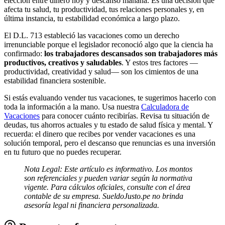
elección entre dinero hoy y descanso mañana. Es una decisión que
afecta tu salud, tu productividad, tus relaciones personales y, en
última instancia, tu estabilidad económica a largo plazo.
El D.L. 713 estableció las vacaciones como un derecho
irrenunciable porque el legislador reconoció algo que la ciencia ha
confirmado:
los trabajadores descansados son trabajadores más
productivos, creativos y saludables
. Y estos tres factores —
productividad, creatividad y salud— son los cimientos de una
estabilidad financiera sostenible.
Si estás evaluando vender tus vacaciones, te sugerimos hacerlo con
toda la información a la mano. Usa nuestra
Calculadora de
Vacaciones
para conocer cuánto recibirías. Revisa tu situación de
deudas, tus ahorros actuales y tu estado de salud física y mental. Y
recuerda: el dinero que recibes por vender vacaciones es una
solución temporal, pero el descanso que renuncias es una inversión
en tu futuro que no puedes recuperar.
Nota Legal: Este artículo es informativo. Los montos
son referenciales y pueden variar según la normativa
vigente. Para cálculos oficiales, consulte con el área
contable de su empresa. SueldoJusto.pe no brinda
asesoría legal ni financiera personalizada.