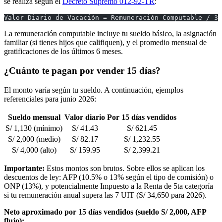
se realiza según el
Decreto Supremo 012-92-TR
:
Valor Diario de Vacación = Remuneración Computable / 30
La remuneración computable incluye tu sueldo básico, la asignación
familiar (si tienes hijos que califiquen), y el promedio mensual de
gratificaciones de los últimos 6 meses.
¿Cuánto te pagan por vender 15 días?
El monto varía según tu sueldo. A continuación, ejemplos
referenciales para junio 2026:
Sueldo mensual
Valor diario
Por 15 días vendidos
S/ 1,130 (mínimo)
S/ 41.43
S/ 621.45
S/ 2,000 (medio)
S/ 82.17
S/ 1,232.55
S/ 4,000 (alto)
S/ 159.95
S/ 2,399.21
Importante:
Estos montos son brutos. Sobre ellos se aplican los
descuentos de ley: AFP (10.5% o 13% según el tipo de comisión) o
ONP (13%), y potencialmente Impuesto a la Renta de 5ta categoría
si tu remuneración anual supera las 7 UIT (S/ 34,650 para 2026).
Neto aproximado por 15 días vendidos (sueldo S/ 2,000, AFP
flujo):