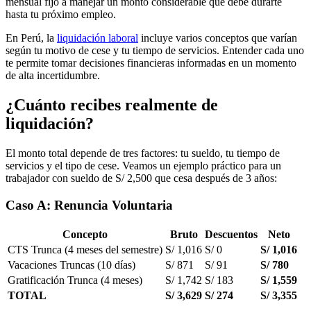
mensual fijo a manejar un monto considerable que debe durarte
hasta tu próximo empleo.
En Perú, la
liquidación laboral
incluye varios conceptos que varían
según tu motivo de cese y tu tiempo de servicios. Entender cada uno
te permite tomar decisiones financieras informadas en un momento
de alta incertidumbre.
¿Cuánto recibes realmente de
liquidación?
El monto total depende de tres factores: tu sueldo, tu tiempo de
servicios y el tipo de cese. Veamos un ejemplo práctico para un
trabajador con sueldo de S/ 2,500 que cesa después de 3 años:
Caso A: Renuncia Voluntaria
Concepto
Bruto
Descuentos
Neto
CTS Trunca (4 meses del semestre)
S/ 1,016
S/ 0
S/ 1,016
Vacaciones Truncas (10 días)
S/ 871
S/ 91
S/ 780
Gratificación Trunca (4 meses)
S/ 1,742
S/ 183
S/ 1,559
TOTAL
S/ 3,629
S/ 274
S/ 3,355