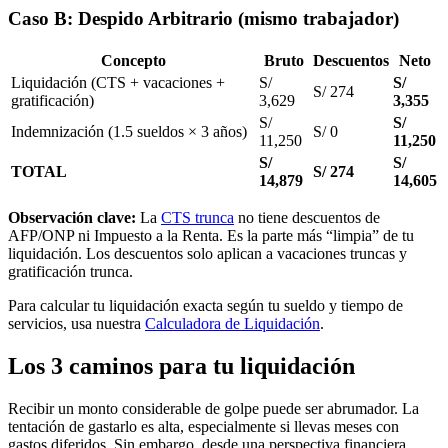
Caso B: Despido Arbitrario (mismo trabajador)
Concepto
Bruto
Descuentos
Neto
Liquidación (CTS + vacaciones +
S/
S/
S/ 274
gratificación)
3,629
3,355
S/
S/
Indemnización (1.5 sueldos × 3 años)
S/ 0
11,250
11,250
S/
S/
TOTAL
S/ 274
14,879
14,605
Observación clave:
La
CTS trunca
no tiene descuentos de
AFP/ONP ni Impuesto a la Renta. Es la parte más “limpia” de tu
liquidación. Los descuentos solo aplican a vacaciones truncas y
gratificación trunca.
Para calcular tu liquidación exacta según tu sueldo y tiempo de
servicios, usa nuestra
Calculadora de Liquidación
.
Los 3 caminos para tu liquidación
Recibir un monto considerable de golpe puede ser abrumador. La
tentación de gastarlo es alta, especialmente si llevas meses con
gastos diferidos. Sin embargo, desde una perspectiva financiera,