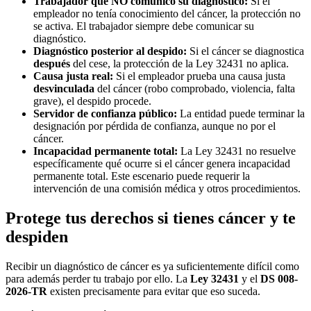
Trabajador que NO comunicó su diagnóstico:
Si el
empleador no tenía conocimiento del cáncer, la protección no
se activa. El trabajador siempre debe comunicar su
diagnóstico.
Diagnóstico posterior al despido:
Si el cáncer se diagnostica
después
del cese, la protección de la Ley 32431 no aplica.
Causa justa real:
Si el empleador prueba una causa justa
desvinculada
del cáncer (robo comprobado, violencia, falta
grave), el despido procede.
Servidor de confianza público:
La entidad puede terminar la
designación por pérdida de confianza, aunque no por el
cáncer.
Incapacidad permanente total:
La Ley 32431 no resuelve
específicamente qué ocurre si el cáncer genera incapacidad
permanente total. Este escenario puede requerir la
intervención de una comisión médica y otros procedimientos.
Protege tus derechos si tienes cáncer y te
despiden
Recibir un diagnóstico de cáncer es ya suficientemente difícil como
para además perder tu trabajo por ello. La
Ley 32431
y el
DS 008-
2026-TR
existen precisamente para evitar que eso suceda.