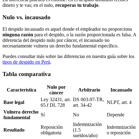
dinero y te vas; en el nulo,
recuperas tu trabajo
.
Nulo vs. incausado
El despido incausado es aquel donde el empleador no proporciona
ninguna razón
para el despido, o la razón proporcionada es falsa. A
diferencia del despido nulo por cáncer, el incausado no
necesariamente vulnera un derecho fundamental específico.
Puedes consultar más sobre las diferencias en nuestra guía sobre los
tipos de despido en Perú
.
Tabla comparativa
Nulo por
Característica
Arbitrario
Incausado
cáncer
Ley 32431, art.
DS 003-97-TR,
Base legal
NLPT, art. 4
65.f DL 728
art. 34-42
Vulnera derecho
Sí
No
Depende
fundamental
Indemnización
Reposición
Indemnización
Resultado
(1.5
obligatoria
o reposición
sueldos/año)