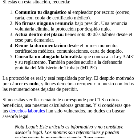
Si estás en esta situación, recuerda:
Comunica tu diagnóstico
al empleador por escrito (correo,
carta, con copia de certificado médico).
No firmas ninguna renuncia
bajo presión. Una renuncia
voluntaria elimina la protección por despido nulo.
Actúa dentro del plazo:
tienes solo 30 días hábiles desde el
cese para demandar.
Reúne la documentación
desde el primer momento:
certificados médicos, comunicaciones, carta de despido.
Consulta un abogado laboralista
que conozca la Ley 32431
y su reglamento. También puedes acudir a la defensoría
gratuita del Ministerio de Trabajo (MTPE).
La protección es real y está respaldada por ley. El despido motivado
por cáncer es
nulo
, y tienes derecho a recuperar tu puesto con todas
las remuneraciones dejadas de percibir.
Si necesitas verificar cuánto te corresponde por CTS o otros
beneficios, usa nuestras calculadoras gratuitas. Y si consideras que
tus
derechos laborales
han sido vulnerados, no dudes en buscar
asesoría legal.
Nota Legal: Este artículo es informativo y no constituye
asesoría legal. Los montos son referenciales y pueden
variar según la normativa vigente. Para casos