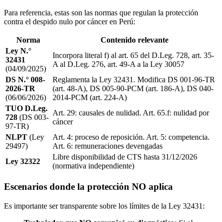
Para referencia, estas son las normas que regulan la protección
contra el despido nulo por cáncer en Perú:
Norma
Contenido relevante
Ley N.°
Incorpora literal f) al art. 65 del D.Leg. 728, art. 35-
32431
A al D.Leg. 276, art. 49-A a la Ley 30057
(04/09/2025)
DS N.° 008-
Reglamenta la Ley 32431. Modifica DS 001-96-TR
2026-TR
(art. 48-A), DS 005-90-PCM (art. 186-A), DS 040-
(06/06/2026)
2014-PCM (art. 224-A)
TUO D.Leg.
Art. 29: causales de nulidad. Art. 65.f: nulidad por
728
(DS 003-
cáncer
97-TR)
NLPT
(Ley
Art. 4: proceso de reposición. Art. 5: competencia.
29497)
Art. 6: remuneraciones devengadas
Libre disponibilidad de CTS hasta 31/12/2026
Ley 32322
(normativa independiente)
Escenarios donde la protección NO aplica
Es importante ser transparente sobre los límites de la Ley 32431: