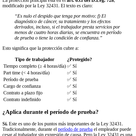
La protección principal está en el
art. 65.f del D.Leg. 728
,
modificado por la Ley 32431. El texto es claro:
“Es nulo el despido que tenga por motivo: f) El
diagnóstico de cáncer, su tratamiento y los efectos
derivados, incluso, si el trabajador presta servicios por
menos de cuatro horas diarias, se encuentra en período
de prueba o tiene la condición de confianza.”
Esto significa que la protección cubre a:
Tipo de trabajador
¿Protegido?
Tiempo completo (≥ 4 horas/día)
✅ Sí
Part time (< 4 horas/día)
✅ Sí
Período de prueba
✅ Sí
Cargo de confianza
✅ Sí
Contrato a plazo fijo
✅ Sí
Contrato indefinido
✅ Sí
¿Aplica durante el período de prueba?
Sí.
Este es uno de los puntos más importantes de la Ley 32431.
Tradicionalmente, durante el
período de prueba
el empleador puede
cesar al trabajador sin expresión de causa. Pero la Ley 32431 es una