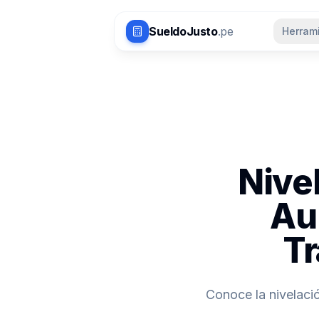
Saltar al contenido principal
SueldoJusto
.pe
Herram
Nive
Au
Tr
Conoce la nivelaci