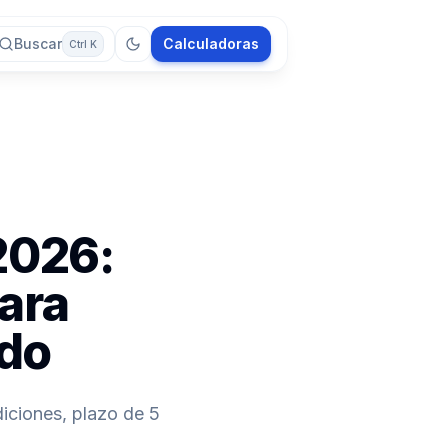
Buscar
Calculadoras
Ctrl K
2026:
ara
ado
iciones, plazo de 5