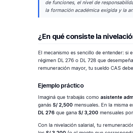
de funciones, el nivel de responsabilid
la formación académica exigida y la an
¿En qué consiste la nivelaci
El mecanismo es sencillo de entender: si e
régimen DL 276 o DL 728 que desempeña f
remuneración mayor, tu sueldo CAS deb
Ejemplo práctico
Imaginá que trabajás como
asistente adm
ganás
S/ 2,500
mensuales. En la misma en
DL 276
que gana
S/ 3,200
mensuales por 
Con la nivelación salarial, tu remunerac
los
S/ 3,200
(o el monto que corresponda 